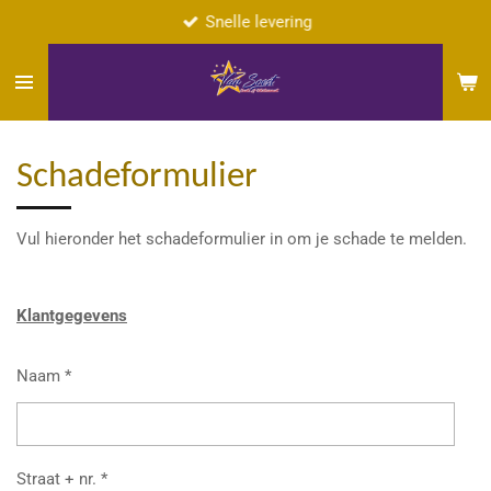
Snelle levering
Ga
direct
naar
de
hoofdinhoud
Schadeformulier
Vul hieronder het schadeformulier in om je schade te melden.
Klantgegevens
Naam *
Straat + nr. *