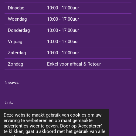
Dinsdag
10:00 - 17:00uur
Woendag
10:00 - 17:00uur
Donderdag
10:00 - 17:00uur
Vrijdag
10:00 - 17:00uur
Zaterdag
10:00 - 17:00uur
Zondag
Enkel voor afhaal & Retour
Nieuws:
Link:
www.vansoestentertainment.nl
Deze website maakt gebruik van cookies om uw
www.vansoestpartyservice.nl
ervaring te verbeteren en op maat gemaakte
advertenties weer te geven. Door op ‘Accepteren’
te klikken, gaat u akkoord met het gebruik van alle