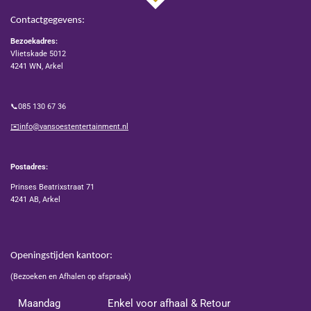
Contactgegevens:
Bezoekadres:
Vlietskade 5012
4241 WN, Arkel
📞085 130 67 36
✉️info@vansoestentertainment.nl
Postadres:
Prinses Beatrixstraat 71
4241 AB, Arkel
Openingstijden kantoor:
(Bezoeken en Afhalen op afspraak)
Maandag
Enkel voor afhaal & Retour