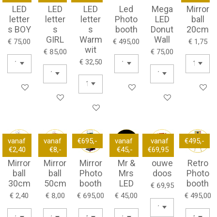
LED
LED
LED
Led
Mega
Mirror
letter
letter
letter
Photo
LED
ball
s BOY
s
s
booth
Donut
20cm
GIRL
Warm
Wall
€ 75,00
€ 495,00
€ 1,75
wit
€ 85,00
€ 75,00
€ 32,50
Bekijk details
Bekijk details
Bekijk de
Bekijk details
Bekijk details
Bekijk details
vanaf
vanaf
€695,-
vanaf
vanaf
€495,-
€2,40
€8,-
€45,-
€69,95
Mirror
Mirror
Mirror
Mr &
ouwe
Retro
ball
ball
Photo
Mrs
doos
Photo
30cm
50cm
booth
LED
booth
€ 69,95
€ 2,40
€ 8,00
€ 695,00
€ 45,00
€ 495,00