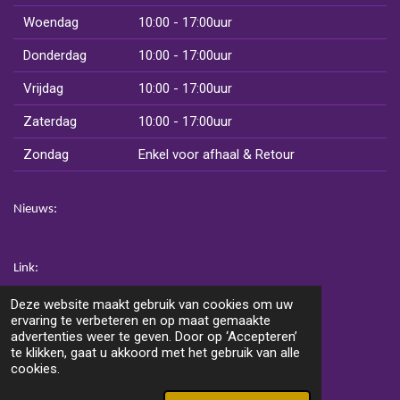
Woendag
10:00 - 17:00uur
Donderdag
10:00 - 17:00uur
Vrijdag
10:00 - 17:00uur
Zaterdag
10:00 - 17:00uur
Zondag
Enkel voor afhaal & Retour
Nieuws:
Link:
www.vansoestentertainment.nl
Deze website maakt gebruik van cookies om uw
www.vansoestpartyservice.nl
ervaring te verbeteren en op maat gemaakte
advertenties weer te geven. Door op ‘Accepteren’
te klikken, gaat u akkoord met het gebruik van alle
cookies.
F
W
I
a
h
n
© 2025 Van Soest Events & Entertainment