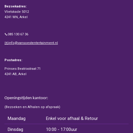
Bezoekadres:
Vlietskade 5012
4241 WN, Arkel
📞085 130 67 36
✉️info@vansoestentertainment.nl
Postadres:
Prinses Beatrixstraat 71
4241 AB, Arkel
Openingstijden kantoor:
(Bezoeken en Afhalen op afspraak)
Maandag
Enkel voor afhaal & Retour
Dinsdag
10:00 - 17:00uur