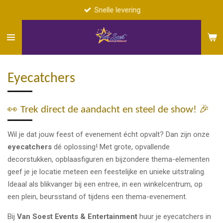
Snelle levering
Ga
direct
naar
de
hoofdinhoud
Eyecatchers
👀 Trek direct de aandacht en steel de show! 🎉
Wil je dat jouw feest of evenement écht opvalt? Dan zijn onze
eyecatchers
dé oplossing! Met grote, opvallende
decorstukken, opblaasfiguren en bijzondere thema-elementen
geef je je locatie meteen een feestelijke en unieke uitstraling.
Ideaal als blikvanger bij een entree, in een winkelcentrum, op
een plein, beursstand of tijdens een thema-evenement.
Bij
Van Soest Events & Entertainment
huur je eyecatchers in