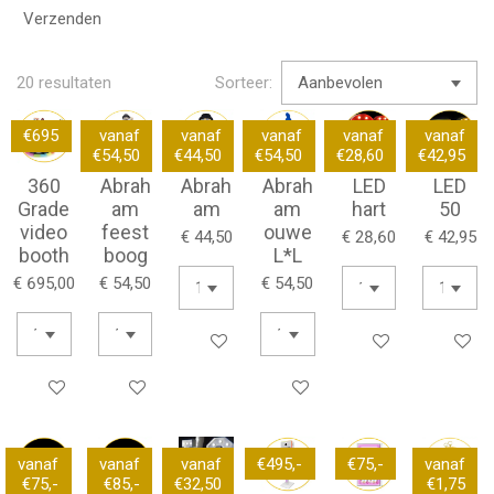
Verzenden
20 resultaten
Sorteer:
€695
vanaf
vanaf
vanaf
vanaf
vanaf
€54,50
€44,50
€54,50
€28,60
€42,95
360
Abrah
Abrah
Abrah
LED
LED
Grade
am
am
am
hart
50
video
feest
ouwe
€ 44,50
€ 28,60
€ 42,95
booth
boog
L*L
€ 695,00
€ 54,50
€ 54,50
Bekijk details
Bekijk details
Bekijk de
Bekijk details
Bekijk details
Bekijk details
vanaf
vanaf
vanaf
€495,-
€75,-
vanaf
€75,-
€85,-
€32,50
€1,75