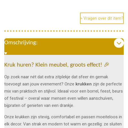
e
e
h
e
l
e
a
l
e
l
r
e
n
e
n
> Vragen over dit item?
Omschrijving:
Kruk huren? Klein meubel, groots effect! 🎉
Op zoek naar nét dat extra zitplekje dat sfeer én gemak
toevoegt aan jouw evenement? Onze
krukken
zijn de perfecte
mix van praktisch en stijlvol. Ideaal voor een borrel, feest, beurs
of festival – overal waar mensen even willen aanschuiven,
bijpraten of genieten van een drankje.
Onze krukken zijn stevig, comfortabel en passen moeiteloos in
elk decor. Van strak en modern tot warm en gezellig: ze sluiten