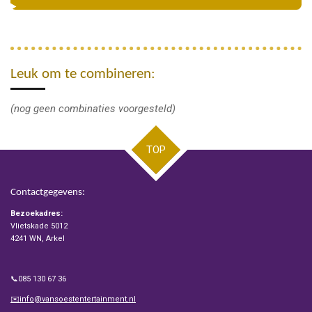
Leuk om te combineren:
(nog geen combinaties voorgesteld)
TOP
Contactgegevens:
Bezoekadres:
Vlietskade 5012
4241 WN, Arkel
📞085 130 67 36
✉️info@vansoestentertainment.nl