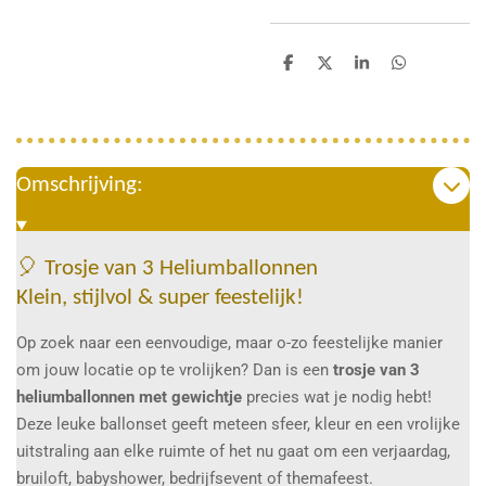
D
D
S
D
e
e
h
e
l
e
a
l
e
l
r
e
n
e
n
Omschrijving:
🎈 Trosje van 3 Heliumballonnen
Klein, stijlvol & super feestelijk!
Op zoek naar een eenvoudige, maar o-zo feestelijke manier
om jouw locatie op te vrolijken? Dan is een
trosje van 3
heliumballonnen met gewichtje
precies wat je nodig hebt!
Deze leuke ballonset geeft meteen sfeer, kleur en een vrolijke
uitstraling aan elke ruimte of het nu gaat om een verjaardag,
bruiloft, babyshower, bedrijfsevent of themafeest.