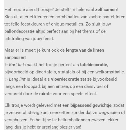
Het mooie aan dit trosje? Je stelt ‘m helemaal
zelf samen
!
Kies uit allerlei kleuren en combinaties van zachte pasteltinten
tot felle feestkleuren of chique metallics. Zo sluit jouw
ballondecoratie altijd perfect aan bij het thema of de
uitstraling van jouw feest.
Maar er is meer: je kunt ook de
lengte van de linten
aanpassen!
✨
Kort lint
maakt het trosje perfect als
tafeldecoratie
,
bijvoorbeeld op dinertafels, statafels of bij een welkomstbalie.
✨
Lang lint
is ideaal als
vloerdecoratie
zet ze bijvoorbeeld
langs een looppad, bij een entree, op een dansvloer of
verspreid door de ruimte voor een speels effect.
Elk trosje wordt geleverd met een
bijpassend gewichtje
, zodat
je ze overal stevig kunt neerzetten zonder dat ze wegwaaien of
verschuiven. En het fijne is: heliumballonnen zweven lekker
lang, dus je hebt er urenlang plezier van!