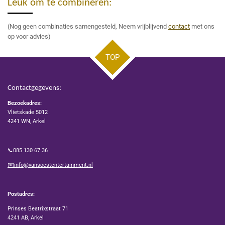
Leuk om te combineren:
(Nog geen combinaties samengesteld, Neem vrijblijvend
contact
met ons
op voor advies)
TOP
Contactgegevens:
Bezoekadres:
Vlietskade 5012
4241 WN, Arkel
📞085 130 67 36
✉️info@vansoestentertainment.nl
Postadres:
Prinses Beatrixstraat 71
4241 AB, Arkel