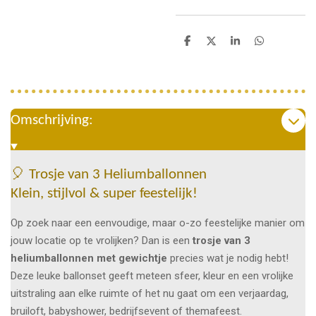
D
D
S
D
e
e
h
e
l
e
a
l
e
l
r
e
n
e
n
Omschrijving:
🎈 Trosje van 3 Heliumballonnen
Klein, stijlvol & super feestelijk!
Op zoek naar een eenvoudige, maar o-zo feestelijke manier om
jouw locatie op te vrolijken? Dan is een
trosje van 3
heliumballonnen met gewichtje
precies wat je nodig hebt!
Deze leuke ballonset geeft meteen sfeer, kleur en een vrolijke
uitstraling aan elke ruimte of het nu gaat om een verjaardag,
bruiloft, babyshower, bedrijfsevent of themafeest.