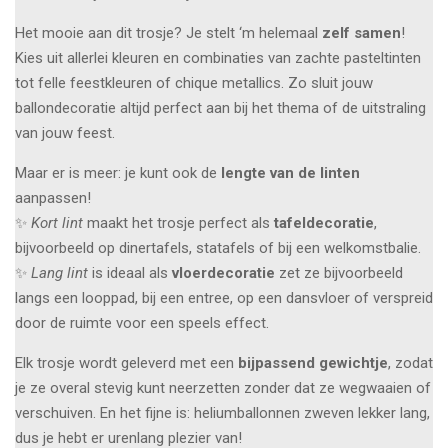
Het mooie aan dit trosje? Je stelt ‘m helemaal
zelf samen
!
Kies uit allerlei kleuren en combinaties van zachte pasteltinten
tot felle feestkleuren of chique metallics. Zo sluit jouw
ballondecoratie altijd perfect aan bij het thema of de uitstraling
van jouw feest.
Maar er is meer: je kunt ook de
lengte van de linten
aanpassen!
✨
Kort lint
maakt het trosje perfect als
tafeldecoratie
,
bijvoorbeeld op dinertafels, statafels of bij een welkomstbalie.
✨
Lang lint
is ideaal als
vloerdecoratie
zet ze bijvoorbeeld
langs een looppad, bij een entree, op een dansvloer of verspreid
door de ruimte voor een speels effect.
Elk trosje wordt geleverd met een
bijpassend gewichtje
, zodat
je ze overal stevig kunt neerzetten zonder dat ze wegwaaien of
verschuiven. En het fijne is: heliumballonnen zweven lekker lang,
dus je hebt er urenlang plezier van!