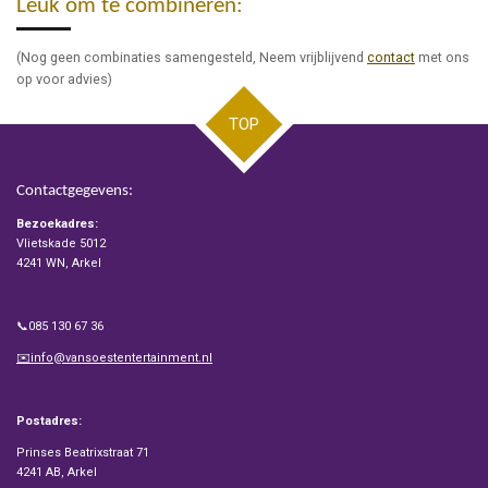
Leuk om te combineren:
(Nog geen combinaties samengesteld, Neem vrijblijvend
contact
met ons
op voor advies)
TOP
Contactgegevens:
Bezoekadres:
Vlietskade 5012
4241 WN, Arkel
📞085 130 67 36
✉️info@vansoestentertainment.nl
Postadres:
Prinses Beatrixstraat 71
4241 AB, Arkel