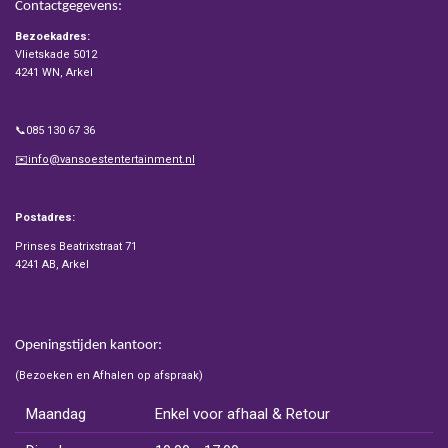
Contactgegevens:
Bezoekadres:
Vlietskade 5012
4241 WN, Arkel
📞085 130 67 36
✉️info@vansoestentertainment.nl
Postadres:
Prinses Beatrixstraat 71
4241 AB, Arkel
Openingstijden kantoor:
(Bezoeken en Afhalen op afspraak)
Maandag
Enkel voor afhaal & Retour