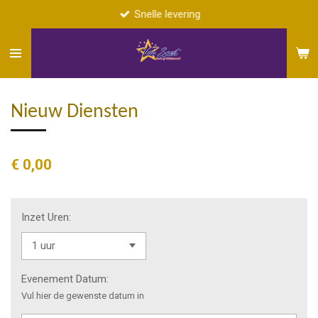
Snelle levering
Ga
direct
naar
de
hoofdinhoud
Nieuw Diensten
€ 0,00
Inzet Uren:
Evenement Datum:
Vul hier de gewenste datum in