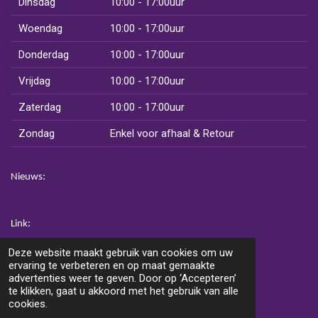
Dinsdag
10:00 - 17:00uur
Woendag
10:00 - 17:00uur
Donderdag
10:00 - 17:00uur
Vrijdag
10:00 - 17:00uur
Zaterdag
10:00 - 17:00uur
Zondag
Enkel voor afhaal & Retour
Nieuws:
Link:
www.vansoestentertainment.nl
Deze website maakt gebruik van cookies om uw
www.vansoestpartyservice.nl
ervaring te verbeteren en op maat gemaakte
advertenties weer te geven. Door op ‘Accepteren’
te klikken, gaat u akkoord met het gebruik van alle
cookies.
F
W
I