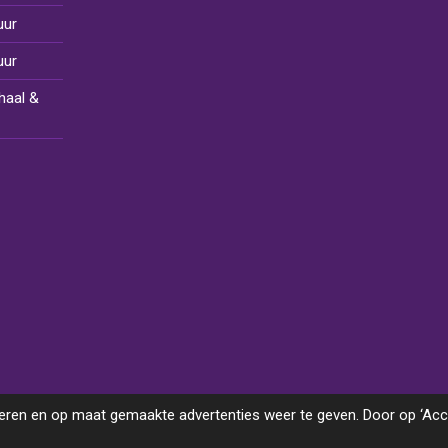
uur
uur
haal &
ren en op maat gemaakte advertenties weer te geven. Door op ‘Accep