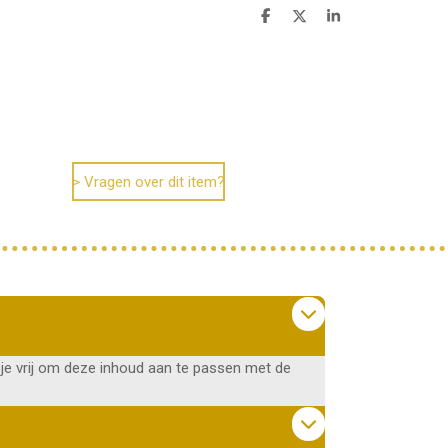
D
D
S
e
e
h
l
e
a
e
l
r
n
e
> Vragen over dit item?
je vrij om deze inhoud aan te passen met de