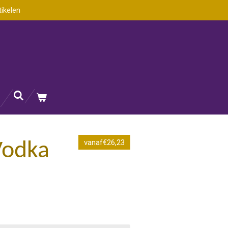
tikelen
vanaf€26,23
Vodka