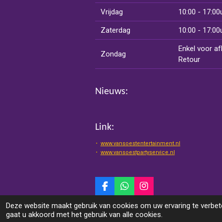
Vrijdag
10:00 - 17:00
Zaterdag
10:00 - 17:00
Enkel voor af
Zondag
Retour
Nieuws:
Link:
www.vansoestentertainment.nl
www.vansoestpartyservice.nl
F
W
I
a
h
n
© 2025 Van Soest Events & Entertainment
Deze website maakt gebruik van cookies om uw ervaring te verbete
c
a
s
gaat u akkoord met het gebruik van alle cookies.
e
t
t