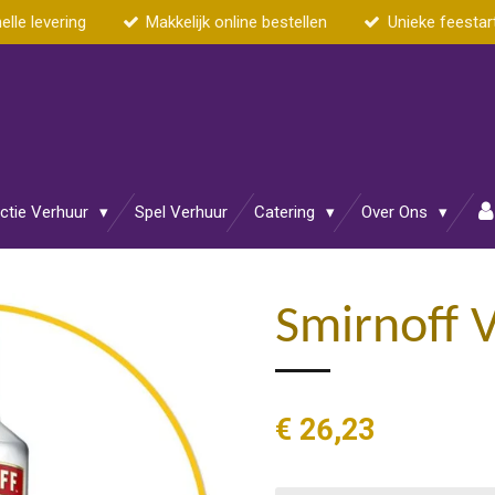
elle levering
Makkelijk online bestellen
Unieke feestar
actie Verhuur
Spel Verhuur
Catering
Over Ons
Smirnoff 
€ 26,23