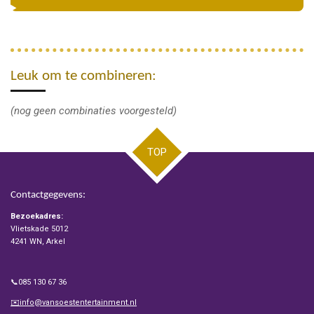
Leuk om te combineren:
(nog geen combinaties voorgesteld)
TOP
Contactgegevens:
Bezoekadres:
Vlietskade 5012
4241 WN, Arkel
📞085 130 67 36
✉️info@vansoestentertainment.nl