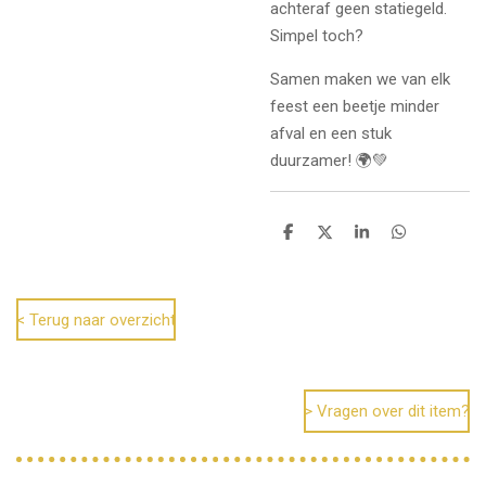
achteraf geen statiegeld.
Simpel toch?
Samen maken we van elk
feest een beetje minder
afval en een stuk
duurzamer! 🌍💚
D
D
S
D
e
e
h
e
l
e
a
l
e
l
r
e
n
e
n
< Terug naar overzicht
> Vragen over dit item?