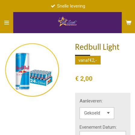
Snelle levering
Ga
direct
naar
de
hoofdinhoud
Redbull Light
vanaf€2,-
€ 2,00
Aanleveren:
Evenement Datum: