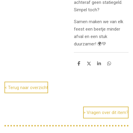
achteraf geen statiegeld.
Simpel toch?
Samen maken we van elk
feest een beetje minder
afval en een stuk
duurzamer! 🌍💚
D
D
S
D
e
e
h
e
l
e
a
l
e
l
r
e
n
e
n
< Terug naar overzicht
> Vragen over dit item?