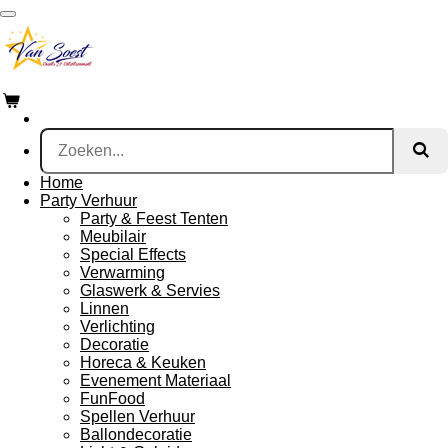
Ga
direct
naar
de
hoofdinhoud
Home
Party Verhuur
Party & Feest Tenten
Meubilair
Special Effects
Verwarming
Glaswerk & Servies
Linnen
Verlichting
Decoratie
Horeca & Keuken
Evenement Materiaal
FunFood
Spellen Verhuur
Ballondecoratie