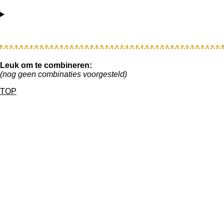
Leuk om te combineren:
(nog geen combinaties voorgesteld)
TOP
Contactgegevens:
Bezoekadres:
Vlietskade 5012
4241 WN, Arkel
📞085 130 67 36
✉️info@vansoestentertainment.nl
Postadres:
Prinses Beatrixstraat 71
4241 AB, Arkel