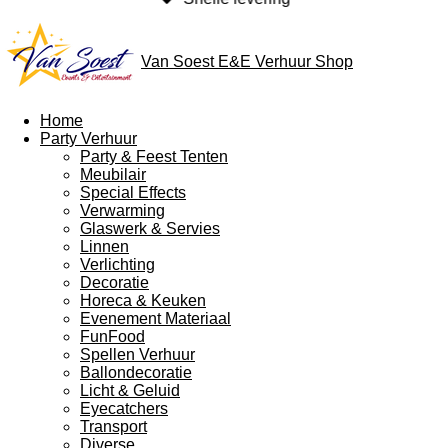
Van Soest E&E Verhuur Shop
Home
Party Verhuur
Party & Feest Tenten
Meubilair
Special Effects
Verwarming
Glaswerk & Servies
Linnen
Verlichting
Decoratie
Horeca & Keuken
Evenement Materiaal
FunFood
Spellen Verhuur
Ballondecoratie
Licht & Geluid
Eyecatchers
Transport
Diverse