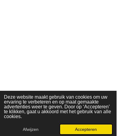
Deze website maakt gebruik van cookies om uw
ervaring te verbeteren en op maat gemaakte
advertenties weer te geven. Door op ‘Accepteren’
te klikken, gaat u akkoord met het gebruik van alle
cookies.
Afwijzen
Accepteren