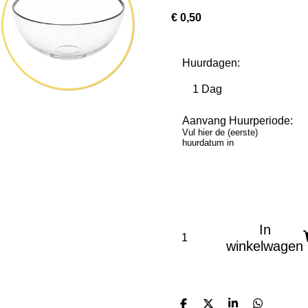
€ 0,50
Huurdagen:
Aanvang Huurperiode:
Vul hier de (eerste)
huurdatum in
In
winkelwagen
D
D
S
D