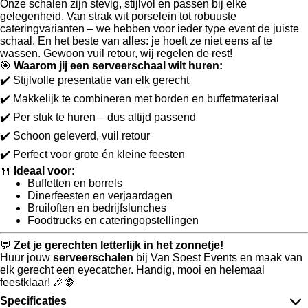
Onze schalen zijn stevig, stijlvol en passen bij elke
gelegenheid. Van strak wit porselein tot robuuste
cateringvarianten – we hebben voor ieder type event de juiste
schaal. En het beste van alles: je hoeft ze niet eens af te
wassen. Gewoon vuil retour, wij regelen de rest!
🎯
Waarom jij een serveerschaal wilt huren:
✔️ Stijlvolle presentatie van elk gerecht
✔️ Makkelijk te combineren met borden en buffetmateriaal
✔️ Per stuk te huren – dus altijd passend
✔️ Schoon geleverd, vuil retour
✔️ Perfect voor grote én kleine feesten
🍴
Ideaal voor:
Buffetten en borrels
Dinerfeesten en verjaardagen
Bruiloften en bedrijfslunches
Foodtrucks en cateringopstellingen
💬
Zet je gerechten letterlijk in het zonnetje!
Huur jouw
serveerschalen
bij Van Soest Events en maak van
elk gerecht een eyecatcher. Handig, mooi en helemaal
feestklaar! 🎉🍇
Specificaties