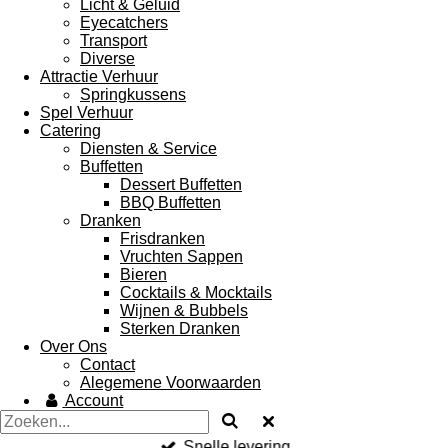
Licht & Geluid
Eyecatchers
Transport
Diverse
Attractie Verhuur
Springkussens
Spel Verhuur
Catering
Diensten & Service
Buffetten
Dessert Buffetten
BBQ Buffetten
Dranken
Frisdranken
Vruchten Sappen
Bieren
Cocktails & Mocktails
Wijnen & Bubbels
Sterken Dranken
Over Ons
Contact
Alegemene Voorwaarden
Account
Snelle levering