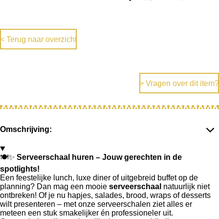
e
e
h
e
l
e
a
l
e
l
r
e
n
e
n
< Terug naar overzicht
> Vragen over dit item?
Omschrijving:
🍽️✨
Serveerschaal huren – Jouw gerechten in de
spotlights!
Een feestelijke lunch, luxe diner of uitgebreid buffet op de
planning? Dan mag een mooie
serveerschaal
natuurlijk niet
ontbreken! Of je nu hapjes, salades, brood, wraps of desserts
wilt presenteren – met onze serveerschalen ziet alles er
meteen een stuk smakelijker én professioneler uit.