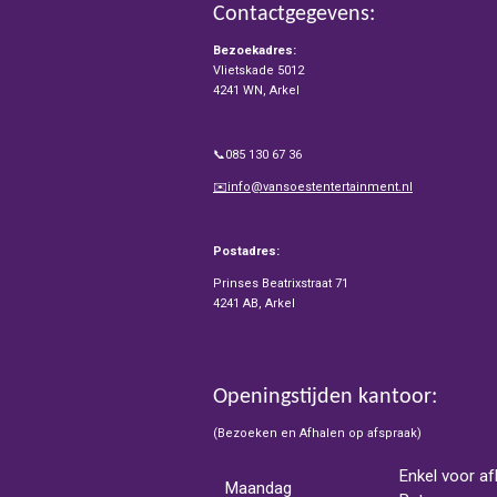
Contactgegevens:
Bezoekadres:
Vlietskade 5012
4241 WN, Arkel
📞085 130 67 36
✉️info@vansoestentertainment.nl
Postadres:
Prinses Beatrixstraat 71
4241 AB, Arkel
Openingstijden kantoor:
(Bezoeken en Afhalen op afspraak)
Enkel voor af
Maandag