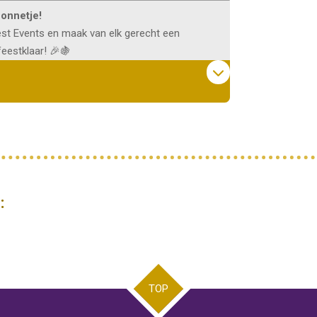
zonnetje!
st Events en maak van elk gerecht een
eestklaar! 🎉🍇
:
TOP