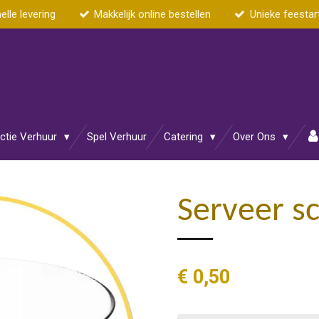
elle levering
Makkelijk online bestellen
Unieke feestar
actie Verhuur
Spel Verhuur
Catering
Over Ons
Serveer s
€ 0,50