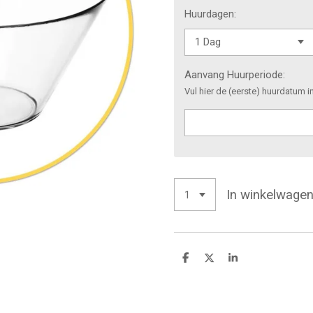
Huurdagen:
Aanvang Huurperiode:
Vul hier de (eerste) huurdatum i
In winkelwage
D
D
S
e
e
h
l
e
a
e
l
r
n
e