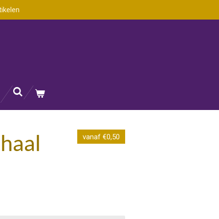
tikelen
vanaf €0,50
chaal