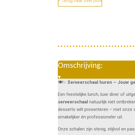
< Terug naar overzicht
Omschrijving:
🍽️✨
Serveerschaal huren – Jouw ger
Een feestelijke lunch, luxe diner of u
serveerschaal
natuurlijk niet ontbreke
desserts wilt presenteren – met onze s
smakelijker én professioneler uit.
Onze schalen zijn stevig, stijlvol en pa