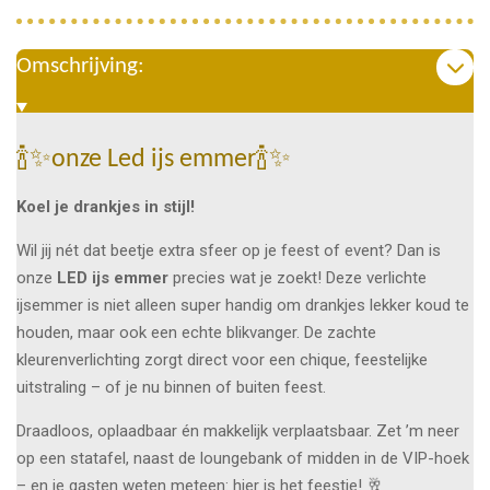
Omschrijving:
🍾✨onze Led ijs emmer🍾✨
Koel je drankjes in stijl!
Wil jij nét dat beetje extra sfeer op je feest of event? Dan is
onze
LED ijs emmer
precies wat je zoekt! Deze verlichte
ijsemmer is niet alleen super handig om drankjes lekker koud te
houden, maar ook een echte blikvanger. De zachte
kleurenverlichting zorgt direct voor een chique, feestelijke
uitstraling – of je nu binnen of buiten feest.
Draadloos, oplaadbaar én makkelijk verplaatsbaar. Zet ’m neer
op een statafel, naast de loungebank of midden in de VIP-hoek
– en je gasten weten meteen: hier is het feestje! 🥂