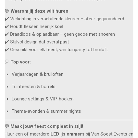
🎯
Waarom jij deze wilt huren:
✔️ Verlichting in verschillende kleuren – sfeer gegarandeerd
✔️ Houdt flessen heerlijk koel
✔️ Draadloos & oplaadbaar – geen gedoe met snoeren
✔️ Stijlvol design dat overal past
✔️ Geschikt voor elk feest, van tuinparty tot bruiloft
🎈
Top voor:
Verjaardagen & bruiloften
Tuinfeesten & borrels
Lounge settings & VIP-hoeken
Thema-avonden & summer nights
💬
Maak jouw feest compleet in stijl!
Huur een of meerdere
LED ijs emmers
bij Van Soest Events en