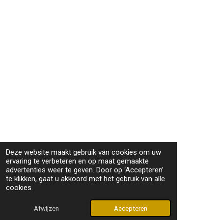
b
s
a
o
A
g
o
p
r
k
p
a
m
Deze website maakt gebruik van cookies om uw
ervaring te verbeteren en op maat gemaakte
advertenties weer te geven. Door op ‘Accepteren’
te klikken, gaat u akkoord met het gebruik van alle
cookies.
Afwijzen
Accepteren