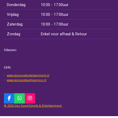
Donderdag
10:00 - 17:00uur
Vrijdag
10:00 - 17:00uur
Zaterdag
10:00 - 17:00uur
Zondag
Enkel voor afhaal & Retour
Nieuws:
Link:
www.vansoestentertainment.nl
www.vansoestpartyservice.nl
F
W
I
a
h
n
© 2025 Van Soest Events & Entertainment
c
a
s
e
t
t