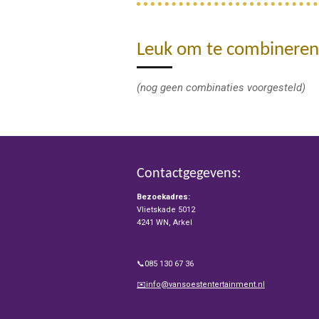
Leuk om te combineren
(nog geen combinaties voorgesteld)
Contactgegevens:
Bezoekadres:
Vlietskade 5012
4241 WN, Arkel
📞085 130 67 36
✉️info@vansoestentertainment.nl