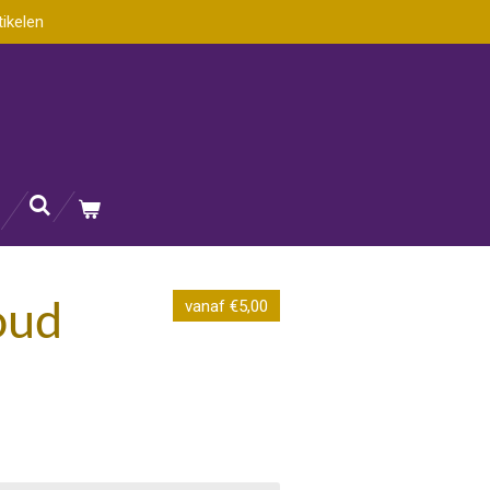
tikelen
vanaf €5,00
oud