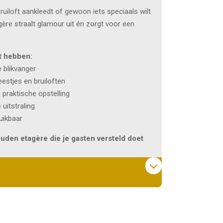
bruiloft aankleedt of gewoon iets speciaals wilt
ère straalt glamour uit én zorgt voor een
t hebben:
e blikvanger
eestjes en bruiloften
praktische opstelling
uitstraling
uikbaar
ouden etagère die je gasten versteld doet