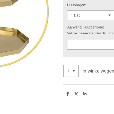
Huurdagen:
Aanvang Huurperiode:
Vul hier de (eerste) huurdatum i
In winkelwage
D
D
S
e
e
h
l
e
a
e
l
r
n
e