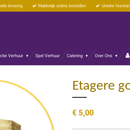
elle levering
Makkelijk online bestellen
Unieke feestar
actie Verhuur
Spel Verhuur
Catering
Over Ons
Etagere g
€ 5,00