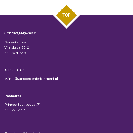
TOP
Contactgegevens:
Bezoekadres:
Vlietskade 5012
4241 WN, Arkel
📞085 130 67 36
✉️info@vansoestentertainment.nl
Postadres:
Prinses Beatrixstraat 71
4241 AB, Arkel