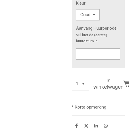
Kleur:
Aanvang Huurperiode:
Vul hier de (eerste)
huurdatum in
In
winkelwagen
* Korte opmerking
D
D
S
D