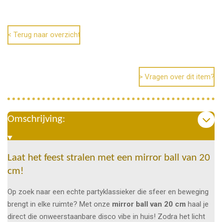
e
e
h
e
l
e
a
l
e
l
r
e
n
e
n
< Terug naar overzicht
> Vragen over dit item?
Omschrijving:
Laat het feest stralen met een mirror ball van 20
cm!
Op zoek naar een echte partyklassieker die sfeer en beweging
brengt in elke ruimte? Met onze
mirror ball van 20 cm
haal je
direct die onweerstaanbare disco vibe in huis! Zodra het licht