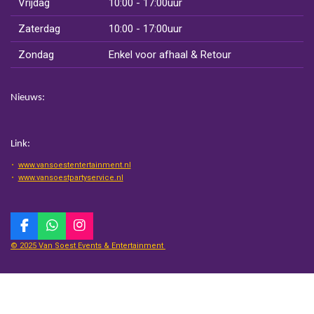
Vrijdag
10:00 - 17:00uur
Zaterdag
10:00 - 17:00uur
Zondag
Enkel voor afhaal & Retour
Nieuws:
Link:
www.vansoestentertainment.nl
www.vansoestpartyservice.nl
F
W
I
a
h
n
© 2025 Van Soest Events & Entertainment
c
a
s
e
t
t
b
s
a
o
A
g
o
p
r