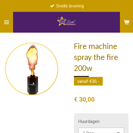
Snelle levering
Ga
direct
naar
de
hoofdinhoud
Fire machine
spray the fire
200w
vanaf €30,-
€ 30,00
Huurdagen: