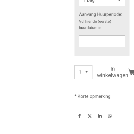
Aanvang Huurperiode:
Vul hier de (eerste)
huurdatum in
In
winkelwagen
* Korte opmerking
D
D
S
D
e
e
h
e
l
e
a
l
e
l
r
e