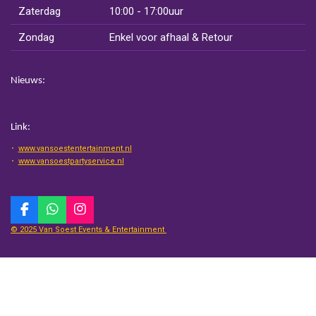
Zaterdag
10:00 - 17:00uur
Zondag
Enkel voor afhaal & Retour
Nieuws:
Link:
www.vansoestentertainment.nl
www.vansoestpartyservice.nl
F
W
I
a
h
n
© 2025 Van Soest Events & Entertainment
c
a
s
e
t
t
b
s
a
o
A
g
o
p
r
k
p
a