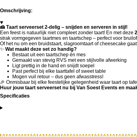
Omschrijving:
🍰 Taart serveerset 2-delig – snijden en serveren in stijl!
Een feest is natuurlijk niet compleet zonder taart! En met deze
2
strak vormgegeven taartmes en taartschep – perfect voor bruiloft
Of het nu om een bruidstaart, slagroomtaart of cheesecake gaa
✨
Wat maakt deze set zo handig?
Bestaat uit een taartschep én mes
Gemaakt van stevig RVS met een stijlvolle afwerking
Ligt prettig in de hand en snijdt soepel
Past perfect bij elke taarttafel of sweet table
Mogen vuil retour – dus geen afwasstress!
🎉 Onmisbaar bij elke feestelijke gelegenheid waar taart op tafel
Huur jouw taart serveerset nu bij Van Soest Events en maak 
Specificaties