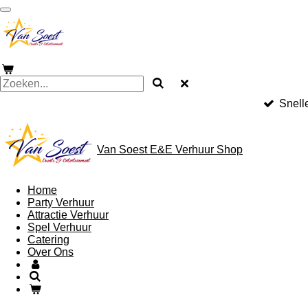
Ga
direct
naar
de
hoofdinhoud
Snell
Van Soest E&E Verhuur Shop
Home
Party Verhuur
Attractie Verhuur
Spel Verhuur
Catering
Over Ons