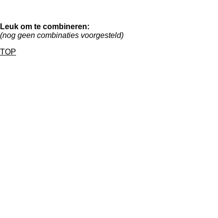
Leuk om te combineren:
(nog geen combinaties voorgesteld)
TOP
Contactgegevens:
Bezoekadres:
Vlietskade 5012
4241 WN, Arkel
📞085 130 67 36
✉️info@vansoestentertainment.nl
Postadres:
Prinses Beatrixstraat 71
4241 AB, Arkel
Openingstijden kantoor:
(Bezoeken en Afhalen op afspraak)