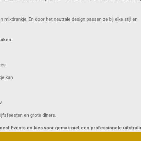
n mixdrankje. En door het neutrale design passen ze bij elke stijl en
uiken:
jes
tje kan
!
ijfsfeesten en grote diners.
oest Events en kies voor gemak met een professionele uitstrali