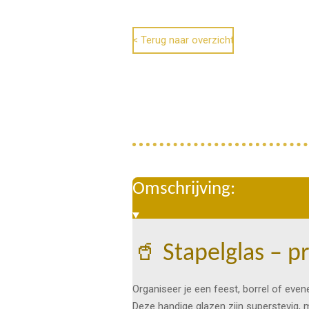
< Terug naar overzicht
Omschrijving:
🥤 Stapelglas – pr
Organiseer je een feest, borrel of eve
Deze handige glazen zijn superstevig, m