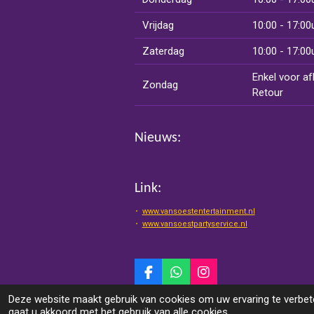
Vrijdag
10:00 - 17:00
Zaterdag
10:00 - 17:00
Enkel voor af
Zondag
Retour
Nieuws:
Link:
www.vansoestentertainment.nl
www.vansoestpartyservice.nl
F
W
I
a
h
n
© 2025 Van Soest Events & Entertainment
Deze website maakt gebruik van cookies om uw ervaring te verbete
c
a
s
gaat u akkoord met het gebruik van alle cookies.