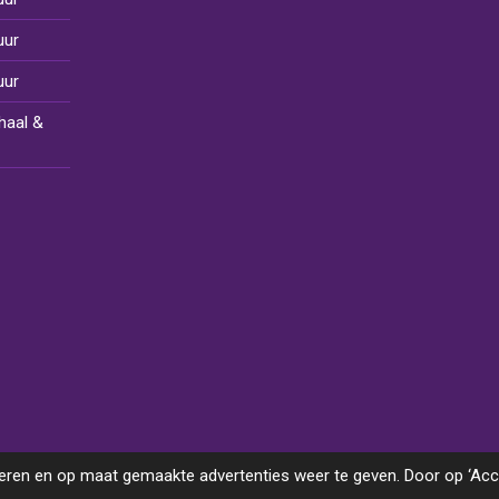
uur
uur
haal &
ren en op maat gemaakte advertenties weer te geven. Door op ‘Accep