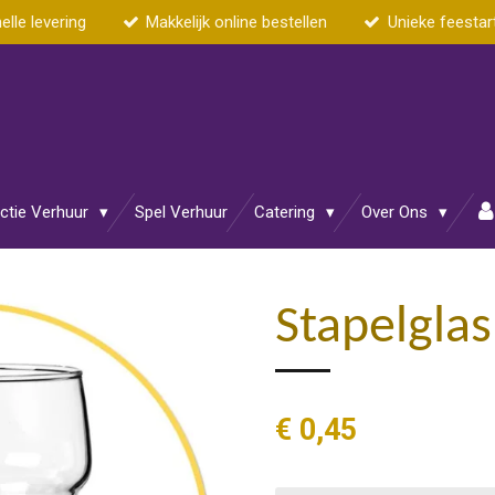
elle levering
Makkelijk online bestellen
Unieke feestar
actie Verhuur
Spel Verhuur
Catering
Over Ons
Stapelglas
€ 0,45