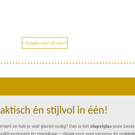
l
e
a
e
l
r
n
e
> Vragen over dit item?
aktisch én stijlvol in één!
nement en heb je veel glazen nodig? Dan is het
stapelglas
jouw beste 
ultifunctioneel én stapelbaar – ideaal voor snel serveren én makkeli