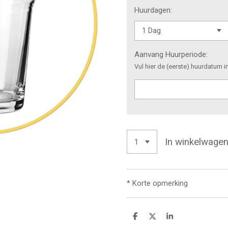
Huurdagen:
Aanvang Huurperiode:
Vul hier de (eerste) huurdatum i
In winkelwage
* Korte opmerking
D
D
S
e
e
h