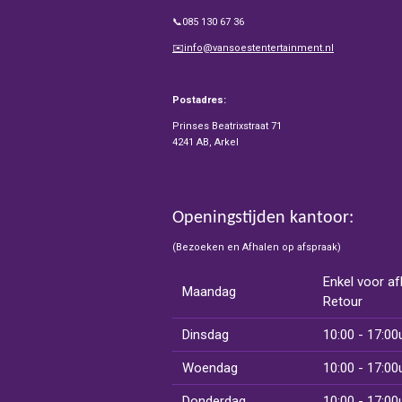
📞085 130 67 36
✉️info@vansoestentertainment.nl
Postadres:
Prinses Beatrixstraat 71
4241 AB, Arkel
Openingstijden kantoor:
(Bezoeken en Afhalen op afspraak)
Enkel voor af
Maandag
Retour
Dinsdag
10:00 - 17:00
Woendag
10:00 - 17:00
Donderdag
10:00 - 17:00