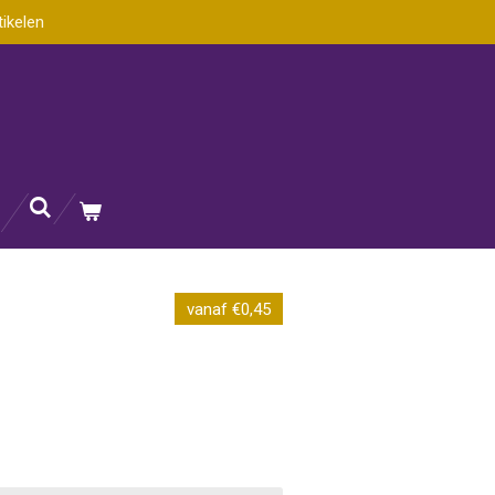
tikelen
vanaf €0,45