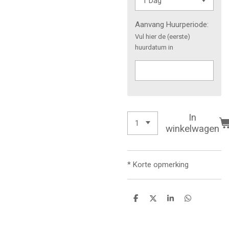
Aanvang Huurperiode:
Vul hier de (eerste)
huurdatum in
In
winkelwagen
* Korte opmerking
D
D
S
D
e
e
h
e
l
e
a
l
e
l
r
e