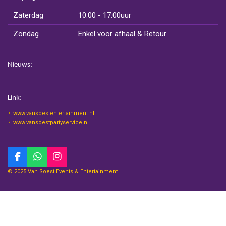
Zaterdag
10:00 - 17:00uur
Zondag
Enkel voor afhaal & Retour
Nieuws:
Link:
www.vansoestentertainment.nl
www.vansoestpartyservice.nl
F
W
I
a
h
n
© 2025 Van Soest Events & Entertainment
c
a
s
e
t
t
b
s
a
o
A
g
o
p
r
k
p
a