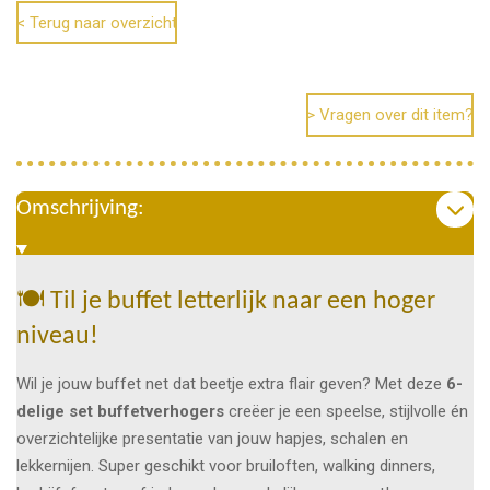
n
e
n
< Terug naar overzicht
> Vragen over dit item?
Omschrijving:
🍽️ Til je buffet letterlijk naar een hoger
niveau!
Wil je jouw buffet net dat beetje extra flair geven? Met deze
6-
delige set buffetverhogers
creëer je een speelse, stijlvolle én
overzichtelijke presentatie van jouw hapjes, schalen en
lekkernijen. Super geschikt voor bruiloften, walking dinners,