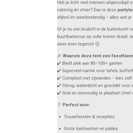
Heb je écht veel mensen uitgenodigd of 
catering én sfeer? Dan is deze
partyte
stijlvol én weerbestendig – alles wat j
Of je nu een bruiloft in de buitenlucht
buurtbarbecue op volle toeren draait: d
weer even tegenzit 😉
🎉
Waarom deze tent een feestfavori
✔️ Biedt plek aan 80–100+ gasten
✔️ Superveel ruimte voor tafels, buffet
✔️ Compleet met zijwanden – kies zelf
✔️ Stevig, waterdicht en geschikt voor 
✔️ Snel en eenvoudig te plaatsen (met
🎈
Perfect voor:
Trouwfeesten & recepties
Grote tuinfeesten en jubilea