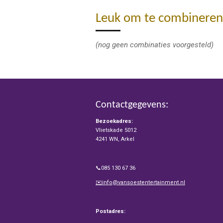
Leuk om te combineren
(nog geen combinaties voorgesteld)
Contactgegevens:
Bezoekadres:
Vlietskade 5012
4241 WN, Arkel
📞085 130 67 36
✉️info@vansoestentertainment.nl
Postadres: