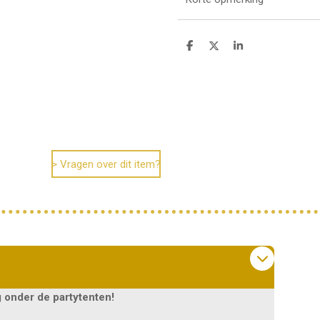
D
D
S
e
e
h
l
e
a
e
l
r
n
e
> Vragen over dit item?
 onder de partytenten!