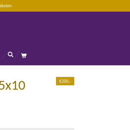
tikelen
€200,-
 5x10