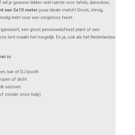
wil je gewoon lekker veel ruimte voor tafels, dansvloer,
nt van 5x10 meter
jouw ideale match! Groot, stevig,
e nodig hebt voor een zorgeloos feest.
 organiseert, een groot personeelsfeest plant of een
eze tent maakt het mogelijk. En ja, ook als het Nederlandse
et is:
ten, bar of DJ booth
 open of dicht
elk seizoen
 of zonder onze hulp)