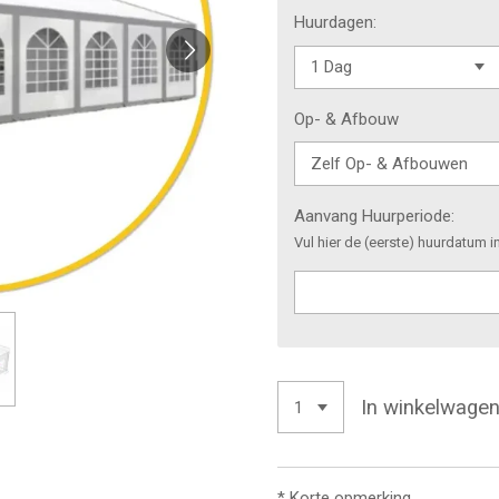
Huurdagen:
Op- & Afbouw
Aanvang Huurperiode:
Vul hier de (eerste) huurdatum i
In winkelwage
* Korte opmerking