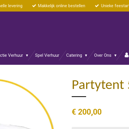
elle levering
Makkelijk online bestellen
Unieke feestar
actie Verhuur
Spel Verhuur
Catering
Over Ons
Partytent
€ 200,00