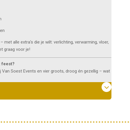
n
ken
– met alle extra's die je wilt: verlichting, verwarming, vloer,
t graag voor je!
 feest?
j Van Soest Events en vier groots, droog én gezellig – wat