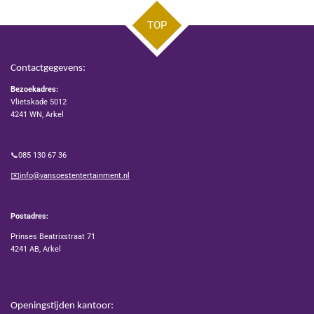
TOP
Contactgegevens:
Bezoekadres:
Vlietskade 5012
4241 WN, Arkel
📞085 130 67 36
✉️info@vansoestentertainment.nl
Postadres:
Prinses Beatrixstraat 71
4241 AB, Arkel
Openingstijden kantoor: