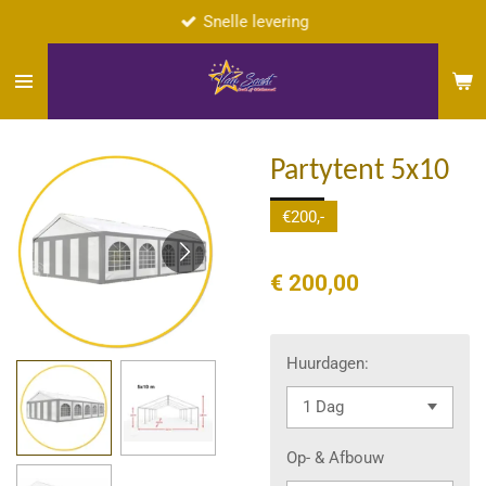
Snelle levering
Ga
direct
naar
de
hoofdinhoud
Partytent 5x10
€200,-
€ 200,00
Huurdagen:
Op- & Afbouw