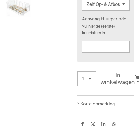
Aanvang Huurperiode:
Vul hier de (eerste)
huurdatum in
In
winkelwagen
* Korte opmerking
D
D
S
D
e
e
h
e
l
e
a
l