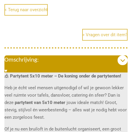
e
l
r
e
n
e
n
< Terug naar overzicht
> Vragen over dit item?
Omschrijving:
🎪
Partytent 5x10 meter – De koning onder de partytenten!
Heb je écht veel mensen uitgenodigd of wil je gewoon lekker
veel ruimte voor tafels, dansvloer, catering én sfeer? Dan is
deze
partytent van 5x10 meter
jouw ideale match! Groot,
stevig, stijlvol én weerbestendig – alles wat je nodig hebt voor
een zorgeloos feest.
Of je nu een bruiloft in de buitenlucht organiseert, een groot